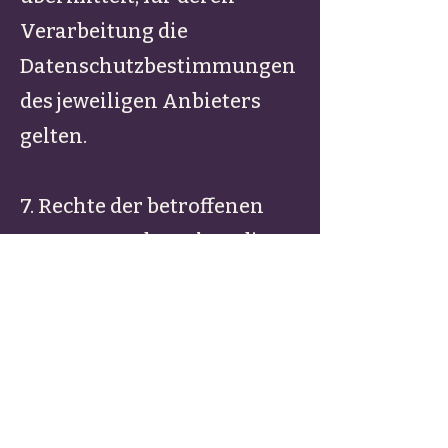
Verarbeitung die
Datenschutzbestimmungen
des jeweiligen Anbieters
gelten.
7. Rechte der betroffenen
Personen Es bestehen die
Rechte auf Auskunft,
Berichtigung, Löschung,
Einschränkung der
Verarbeitung,
Datenübertragbarkeit und