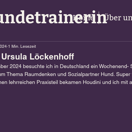
undetrainerin
Home
Über u
2024
1 Min. Lesezeit
 Ursula Löckenhoff
ber 2024 besuchte ich in Deutschland ein Wochenend- 
um Thema Raumdenken und Sozialpartner Hund. Super vi
nen lehrreichen Praxisteil bekamen Houdini und ich mit 