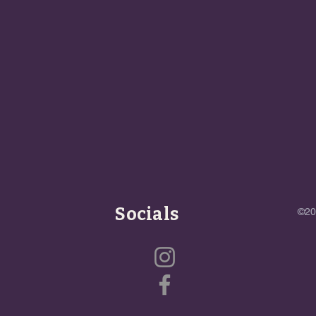
Socials
©20